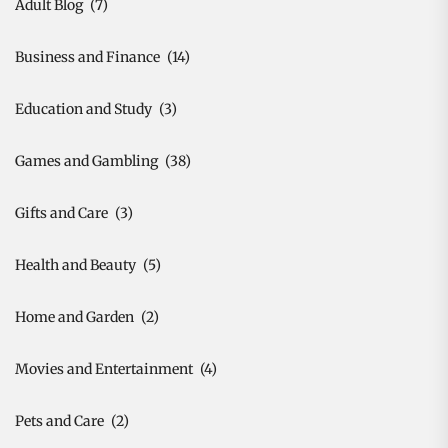
Adult Blog
(7)
Business and Finance
(14)
Education and Study
(3)
Games and Gambling
(38)
Gifts and Care
(3)
Health and Beauty
(5)
Home and Garden
(2)
Movies and Entertainment
(4)
Pets and Care
(2)