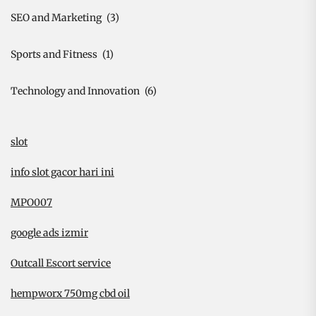
SEO and Marketing
(3)
Sports and Fitness
(1)
Technology and Innovation
(6)
slot
info slot gacor hari ini
MPO007
google ads izmir
Outcall Escort service
hempworx 750mg cbd oil