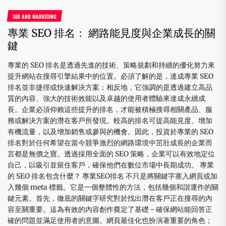
SEO AND MARKETING
專業 SEO 排名： 網路能見度與企業成長的關
鍵
專業的 SEO 排名是透過先進的技術、策略規劃和持續的優化努力來
提升網站在搜尋引擎結果中的位置。必須了解的是，達成專業 SEO
排名並非捷徑或快速解決方案；相反地，它強調的是透過建立高品
質的內容、強大的技術效能以及卓越的使用者體驗來達成永續成
長。企業必須仰賴這些提升的排名，才能被積極搜尋相關產品、服
務或解決方案的潛在客戶所發現。較高的排名可提高能見度、增加
有機流量，以及增加銷售或參與的機會。因此，投資於專業的 SEO
排名對於任何希望在當今競爭激烈的網路環境中茁壯成長的企業而
言都是無價之寶。透過採用全面的 SEO 策略，企業可以有效地定位
自己，以吸引並留住客戶，確保他們在數位市場中長期成功。 專業
的 SEO 排名包含什麼？ 專業SEO排名 不只是將關鍵字塞入網頁或加
入幾個 meta 標籤。它是一個整體性的方法，包括幾個和諧運作的關
鍵元素。首先，徹底的關鍵字研究對於找出潛在客戶正在搜尋的內
容至關重要。這為有效的內容創作奠定了基礎 - 確保網站能回答正
確的問題並滿足使用者的意圖。網頁最佳化也扮演著重要的角色；