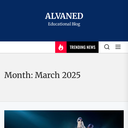
Skip
to
ALVANED
the
Educational Blog
content
TRENDING NEWS
Month:
March 2025