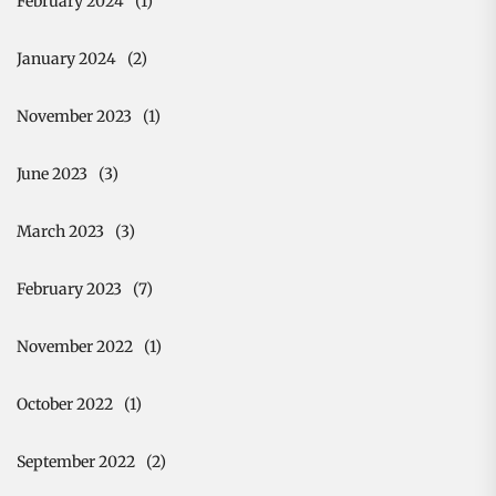
February 2024
(1)
January 2024
(2)
November 2023
(1)
June 2023
(3)
March 2023
(3)
February 2023
(7)
November 2022
(1)
October 2022
(1)
September 2022
(2)