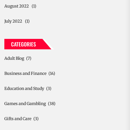
August 2022
(1)
July 2022
(1)
CATEGORIES
Adult Blog
(7)
Business and Finance
(14)
Education and Study
(3)
Games and Gambling
(38)
Gifts and Care
(3)