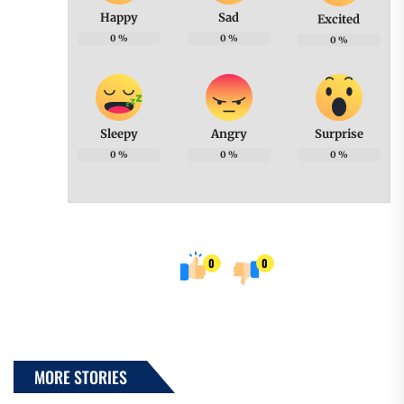
Happy
Sad
Excited
0
%
0
%
0
%
Sleepy
Angry
Surprise
0
%
0
%
0
%
0
0
MORE STORIES