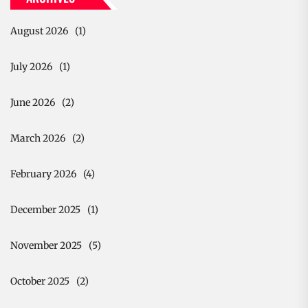
August 2026
(1)
July 2026
(1)
June 2026
(2)
March 2026
(2)
February 2026
(4)
December 2025
(1)
November 2025
(5)
October 2025
(2)