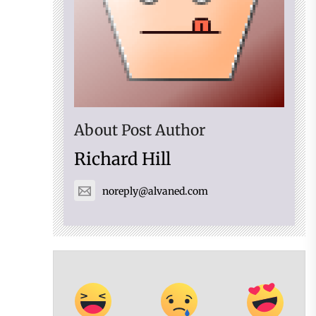
About Post Author
Richard Hill
noreply@alvaned.com