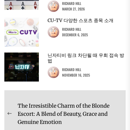
RICHARD HILL
MARCH 27, 2026
CU-TV 다양한 스포츠 종목 소개
RICHARD HILL
DECEMBER 6, 2025
닌자티비 링크 차단될 때 우회 접속 방
법
RICHARD HILL
NOVEMBER 16, 2025
Post
The Irresistible Charm of the Blonde
navigation
Escort: A Blend of Beauty, Grace and
Previous
Genuine Emotion
post: