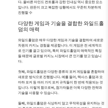
다. 올바른 마인드 컨트롤과 강한 인내심 역시 중요한 요소
입니다. 판돈이 크고 복잡한 상황에서도 꾸준히 차분하게
진행할 수
다양한 게임과 기술을 결합한 와일드홀
덤의 매력
와일드홀덤은 매우 다양한 게임과 기술을 결합하여 새로운
차원의 카지노 경험을 제공합니다. 이 게임은 전 세계적으
로 인기를 끌고 있으며, 특히 와일드홀덤의 매력적인 특징
들 때문에 글로벌 카지노 시장에서 큰 인기를 얻고 있습니
다.
첫째, 와일드홀덤은 다양한 종류의 포커 게임들을 혼합하여
새로운 방식으로 진행됩니다. 예를 들어, 텍사스 홀덤과 오
마하 포커 등 여러 가지 포커 규칙들이 한 번에 적용되는 것
입니다. 이렇게 함으로써, 참가자들은 더욱 다양한 전략과
기술을 사용할 수 있습니다.
둘째, 와일드홀덤은 식상하지 않고 무작위성을 유지하는 것