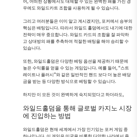
어, 어떠한 상황에서도 대체할 수 있는 완벽한 패를 가진 경
우에도 와일드카트 조합을 사용하게 될 수 있습니다.
그리고 여러분들은 이미 알고 계시겠지만, 포커에서 승부의
핵심은 배팅입니다. 따라서 와일드 홀덤에서도 내기에 대한
전략이 매우 중요합니다. 와일드 카드의 조합을 잘 파악하
고 상대방의 패를 추측하여 적절한 배팅을 해야 승리할 수
있습니다.
또한, 와일드홀덤은 다양한 베팅 옵션을 제공하기 때문에
높은 수익률을 얻을 수 있는 게임입니다. 예를 들어, “스트
레이트나 플러시”와 같은 일반적인 핸드 보다 더 높은 배당
금을 받는 등 다양한 방식으로 베팅할 수 있습니다.
하지만 이 모든 것이 완벽하게 숙지되었다고 하더라도,
와일드홀덤을 통해 글로벌 카지노 시장
에 진입하는 방법
와일드홀덤은 현재 세계에서 가장 인기있는 포커 게임 중
하나입니다. 이 게임은 미국을 비롯한 다양한 나라에서 즐