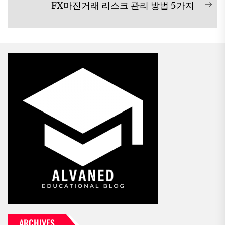
FX마진거래 리스크 관리 방법 5가지
Ne
pos
ARCHIVES