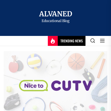
Skip
to
ALVANED
the
Educational Blog
content
TRENDING NEWS