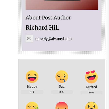
About Post Author
Richard Hill
noreply@alvaned.com
Happy
Sad
Excited
0
%
0
%
0
%