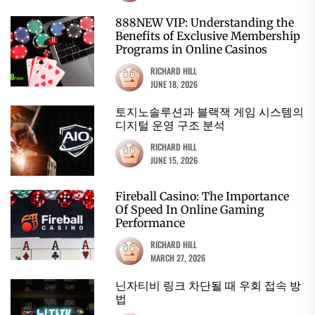
888NEW VIP: Understanding the
Benefits of Exclusive Membership
Programs in Online Casinos
RICHARD HILL
JUNE 18, 2026
토지노솔루션과 블랙잭 게임 시스템의
디지털 운영 구조 분석
RICHARD HILL
JUNE 15, 2026
Fireball Casino: The Importance
Of Speed In Online Gaming
Performance
RICHARD HILL
MARCH 27, 2026
닌자티비 링크 차단될 때 우회 접속 방
법