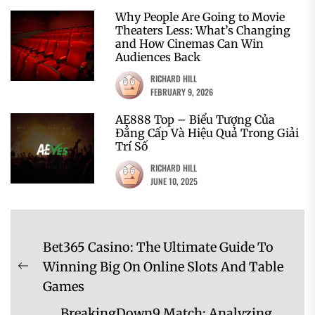
Why People Are Going to Movie
Theaters Less: What’s Changing
and How Cinemas Can Win
Audiences Back
RICHARD HILL
FEBRUARY 9, 2026
AE888 Top – Biểu Tượng Của
Đẳng Cấp Và Hiệu Quả Trong Giải
Trí Số
RICHARD HILL
JUNE 10, 2025
Post
Bet365 Casino: The Ultimate Guide To
navigation
Winning Big On Online Slots And Table
Previous
Games
post:
BreakingDown9 Match: Analyzing